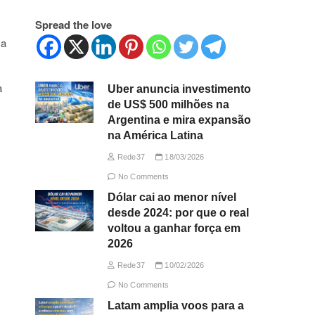
Spread the love
ça
a
Uber anuncia investimento
de US$ 500 milhões na
Argentina e mira expansão
na América Latina
Rede37
18/03/2026
No Comments
Dólar cai ao menor nível
desde 2024: por que o real
voltou a ganhar força em
2026
Rede37
10/02/2026
No Comments
Latam amplia voos para a