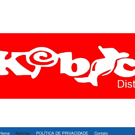
ÍCIAS DIVINÓPOLIS É R
E AS ULTIMAS NOTICIAS DE DIVINOPOLIS E REGIAO CENTRO-OESTE D
, ESPORTE, CULTURA E TECNOLOGIA.
STE – REDE37
Home
Notícias
POLÍTICA DE PRIVACIDADE
Contato