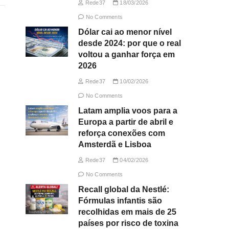
Rede37
18/03/2026
No Comments
Dólar cai ao menor nível
desde 2024: por que o real
voltou a ganhar força em
2026
Rede37
10/02/2026
No Comments
Latam amplia voos para a
Europa a partir de abril e
reforça conexões com
Amsterdã e Lisboa
Rede37
04/02/2026
No Comments
Recall global da Nestlé:
Fórmulas infantis são
recolhidas em mais de 25
países por risco de toxina