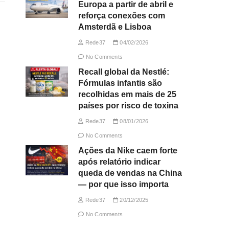
Europa a partir de abril e
reforça conexões com
Amsterdã e Lisboa
Rede37
04/02/2026
No Comments
Recall global da Nestlé:
Fórmulas infantis são
recolhidas em mais de 25
países por risco de toxina
Rede37
08/01/2026
No Comments
Ações da Nike caem forte
após relatório indicar
queda de vendas na China
— por que isso importa
Rede37
20/12/2025
No Comments