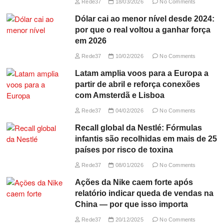
Rede37
18/03/2026
No Comments
Dólar cai ao menor nível desde 2024:
por que o real voltou a ganhar força
em 2026
Rede37
10/02/2026
No Comments
Latam amplia voos para a Europa a
partir de abril e reforça conexões
com Amsterdã e Lisboa
Rede37
04/02/2026
No Comments
Recall global da Nestlé: Fórmulas
infantis são recolhidas em mais de 25
países por risco de toxina
Rede37
08/01/2026
No Comments
Ações da Nike caem forte após
relatório indicar queda de vendas na
China — por que isso importa
Rede37
20/12/2025
No Comments