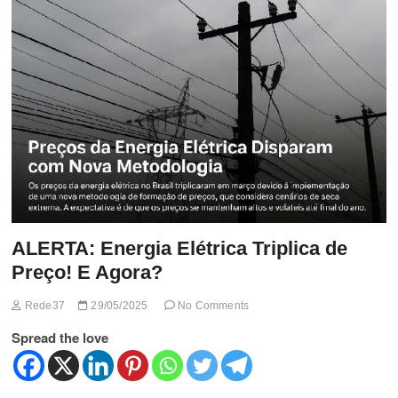
t
t
o
n
ALERTA: Energia Elétrica Triplica de
Preço! E Agora?
Rede37
29/05/2025
No Comments
Spread the love