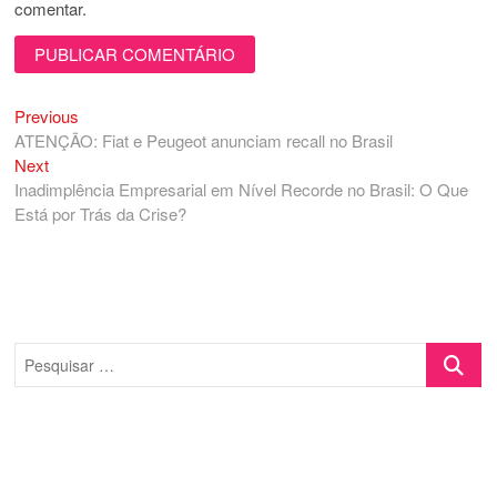
comentar.
Previous
Navegação
Previous
post:
ATENÇÃO: Fiat e Peugeot anunciam recall no Brasil
de
Next
Next
Post
post:
Inadimplência Empresarial em Nível Recorde no Brasil: O Que
Está por Trás da Crise?
Pesquisa
…