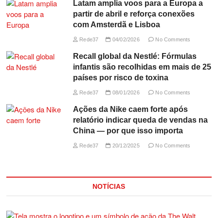
Latam amplia voos para a Europa a
partir de abril e reforça conexões
com Amsterdã e Lisboa
Rede37
04/02/2026
No Comments
Recall global da Nestlé: Fórmulas
infantis são recolhidas em mais de 25
países por risco de toxina
Rede37
08/01/2026
No Comments
Ações da Nike caem forte após
relatório indicar queda de vendas na
China — por que isso importa
Rede37
20/12/2025
No Comments
NOTÍCIAS