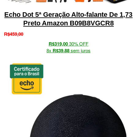
Echo Dot 5ª Geração Alto-falante De 1,73
Preto Amazon B09B8VGCR8
R$
459,00
R$
319,00
30% OFF
8x
R$
39
,
88
sem juros