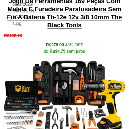
Jogo De Ferramentas 169 Peças Com
Maleta E Furadeira Parafusadeira Sem
Fio A Bateria Tb-12e 12v 3/8 10mm The
Black Tools
R$
492
,
16
R$
278,00
43% OFF
8x
R$
34
,
75
sem juros