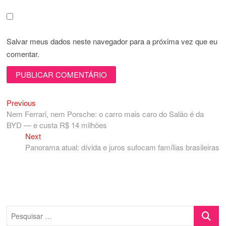
Salvar meus dados neste navegador para a próxima vez que eu
comentar.
Previous
Navegação
Previous
post:
Nem Ferrari, nem Porsche: o carro mais caro do Salão é da
de
BYD — e custa R$ 14 milhões
Post
Next
Next
post:
Panorama atual: dívida e juros sufocam famílias brasileiras
Pesquisa
…