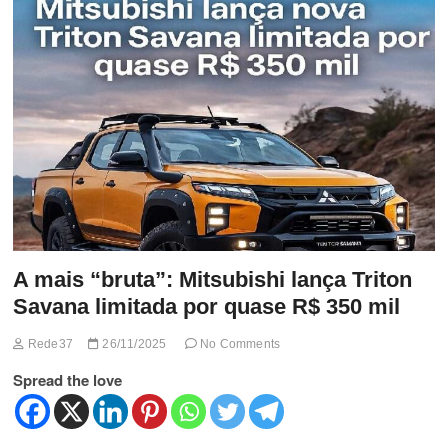
t
t
o
n
A mais “bruta”: Mitsubishi lança Triton
Savana limitada por quase R$ 350 mil
Rede37
26/11/2025
No Comments
Spread the love