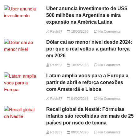
Uber anuncia investimento de US$
500 milhões na Argentina e mira
expansão na América Latina
Rede37
18/03/2026
No Comments
Dólar cai ao menor nível desde 2024:
por que o real voltou a ganhar força
em 2026
Rede37
10/02/2026
No Comments
Latam amplia voos para a Europa a
partir de abril e reforça conexões
com Amsterdã e Lisboa
Rede37
04/02/2026
No Comments
Recall global da Nestlé: Fórmulas
infantis são recolhidas em mais de 25
países por risco de toxina
Rede37
08/01/2026
No Comments