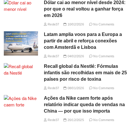
Dólar cai ao menor nível desde 2024:
por que o real voltou a ganhar força
em 2026
Rede37
10/02/2026
No Comments
Latam amplia voos para a Europa a
partir de abril e reforça conexões
com Amsterdã e Lisboa
Rede37
04/02/2026
No Comments
Recall global da Nestlé: Fórmulas
infantis são recolhidas em mais de 25
países por risco de toxina
Rede37
08/01/2026
No Comments
Ações da Nike caem forte após
relatório indicar queda de vendas na
China — por que isso importa
Rede37
20/12/2025
No Comments