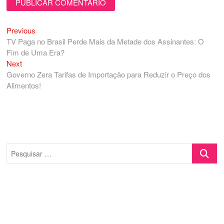
Previous
Navegação
Previous
post:
TV Paga no Brasil Perde Mais da Metade dos Assinantes: O
de
Fim de Uma Era?
Post
Next
Next
post:
Governo Zera Tarifas de Importação para Reduzir o Preço dos
Alimentos!
Pesquisa
…