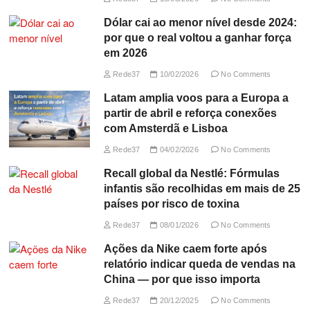
Dólar cai ao menor nível desde 2024:
por que o real voltou a ganhar força
em 2026
Rede37
10/02/2026
No Comments
Latam amplia voos para a Europa a
partir de abril e reforça conexões
com Amsterdã e Lisboa
Rede37
04/02/2026
No Comments
Recall global da Nestlé: Fórmulas
infantis são recolhidas em mais de 25
países por risco de toxina
Rede37
08/01/2026
No Comments
Ações da Nike caem forte após
relatório indicar queda de vendas na
China — por que isso importa
Rede37
20/12/2025
No Comments