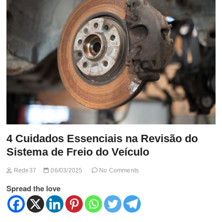
t
t
o
n
4 Cuidados Essenciais na Revisão do
Sistema de Freio do Veículo
Rede37
06/03/2025
No Comments
Spread the love